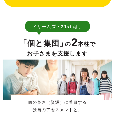
ドリームズ・21st は、
2
「個と集団」
の
本柱で
お子さまを支援します
個の良さ（資源）に着目する
独自のアセスメントと、