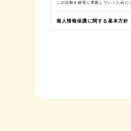
この活動を確実に実践していくために
個人情報保護に関する基本方針
当社は、お客様の大切な情報を如何な
如何なる業務においても個人を特定で
個人情報とは、あらゆる業務でご提供
ます。
お客様より収集させていただいた個人
個人情報は、お客様の承諾が無い限り
ん。
１．個人情報の開示について、お客様
２．法律または官公庁の要請により、
３．人の生命・身体、又は財産の保護
当社は、取得した個人情報を当該業務
帯・関連するサービスの提供であり、
ページ等により公表します。
当社が保有する個人情報に関して適用