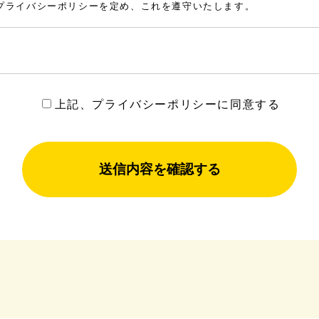
プライバシーポリシーを定め、これを遵守いたします。
る事があっても、事前の同意を得ずに本来の目的以外の理由で第三者
上記、プライバシーポリシーに同意する
きる内容について、そのプライバシー保護、情報の機密を保持するよ
していただくお客様の氏名、メールアドレス、電話番号等、お客様個
送信内容を確認する
情報は、不正アクセス・紛失・窃取がないよう適切に管理し、収集目
、第三者への情報の開示・提供を一切いたしません。ただし、以下に
の同意がある時。
開示を求められた時。
のために必要がある場合において、本人の同意を得る事が困難である
の遂行に必要な範囲内で利用します。具体的な個人情報の利用目的は
この利用目的を変更する場合には、その内容をご本人に対し原則とし
される法令・規範を遵守するとともに、上記各項におけるポリシーを